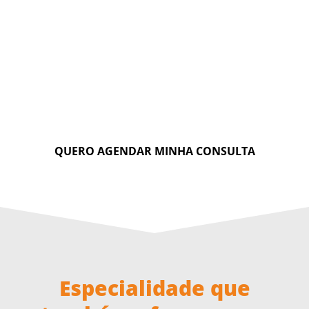
Reprogramação
Auriculoterapia
Músculo-Articular
Ventosaterapia
(RMA)
Formação em
Bandagem Funcional
Osteopatia pela
Elástica
Escola de Osteopatia
de Madrid.
QUERO AGENDAR MINHA CONSULTA
Especialidade que