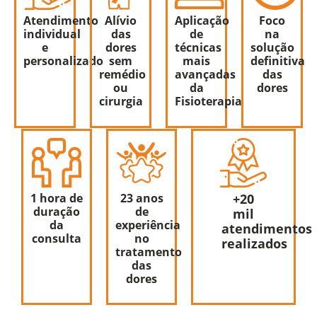
Atendimento
Alívio
Aplicação
Foco
individual
das
de
na
e
dores
técnicas
solução
personalizado
sem
mais
definitiva
remédio
avançadas
das
ou
da
dores
cirurgia
Fisioterapia
1 hora de
23 anos
+20
duração
de
mil
da
experiência
atendimentos
consulta
no
realizados
tratamento
das
dores